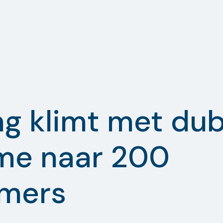
ng klimt met du
me naar 200
mers