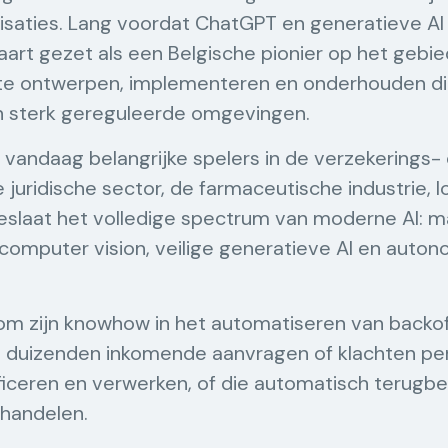
aties. Lang voordat ChatGPT en generatieve AI 
aart gezet als een Belgische pionier op het gebied 
te ontwerpen, implementeren en onderhouden di
n sterk gereguleerde omgevingen.
 vandaag belangrijke spelers in de verzekerings- 
juridische sector, de farmaceutische industrie, l
eslaat het volledige spectrum van moderne AI: ma
 computer vision, veilige generatieve AI en auto
om zijn knowhow in het automatiseren van backo
d duizenden inkomende aanvragen of klachten pe
ificeren en verwerken, of die automatisch terugb
fhandelen.