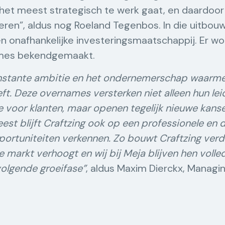
ie het meest strategisch te werk gaat, en daardoor
ren”, aldus nog Roeland Tegenbos. In die uitbouw
n onafhankelijke investeringsmaatschappij. Er wo
ames bekendgemaakt.
constante ambitie en het ondernemerschap waarm
t. Deze overnames versterken niet alleen hun lei
 voor klanten, maar openen tegelijk nieuwe kanse
eest blijft Craftzing ook op een professionele en
portuniteiten verkennen. Zo bouwt Craftzing verd
e markt verhoogt en wij bij Meja blijven hen voll
volgende groeifase”
, aldus Maxim Dierckx, Managi