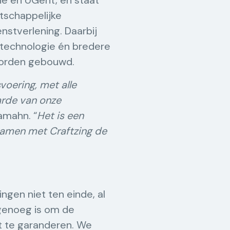
e en UGent, en staat
tschappelijke
nstverlening. Daarbij
, technologie én bredere
 worden gebouwd.
voering, met alle
arde van onze
amahn. “
Het is een
 samen met Craftzing de
ngen niet ten einde, al
 genoeg is om de
t te garanderen. We