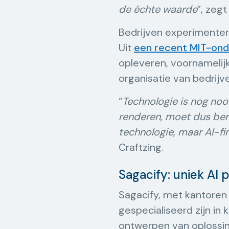
de échte waarde
”, zeg
Bedrijven experimentere
Uit
een recent MIT-on
opleveren, voornamelij
organisatie van bedrijv
“
Technologie is nog nooi
renderen, moet dus berei
technologie, maar AI-fir
Craftzing.
Sagacify: uniek A
Sagacify, met kantoren 
gespecialiseerd zijn in k
ontwerpen van oplossin