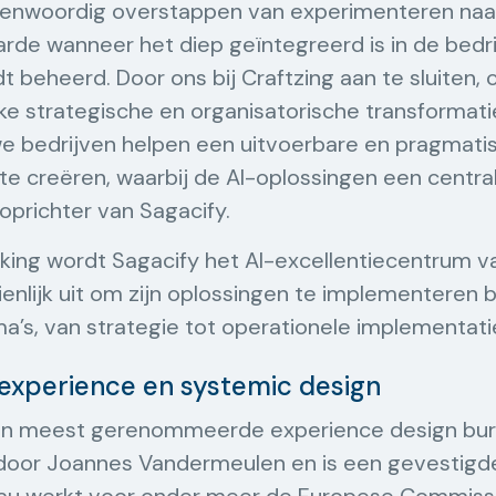
egenwoordig overstappen van experimenteren naa
rde wanneer het diep geïntegreerd is in de bedri
 beheerd. Door ons bij Craftzing aan te sluiten,
ke strategische en organisatorische transformati
e bedrijven helpen een uitvoerbare en pragmati
te creëren, waarbij de AI-oplossingen een centrale
oprichter van Sagacify.
ing wordt Sagacify het AI-excellentiecentrum va
enlijk uit om zijn oplossingen te implementeren 
’s, van strategie tot operationele implementati
 experience en systemic design
en meest gerenommeerde experience design bure
 door Joannes Vandermeulen en is een gevestigd