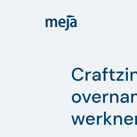
Craftzi
overna
werkne