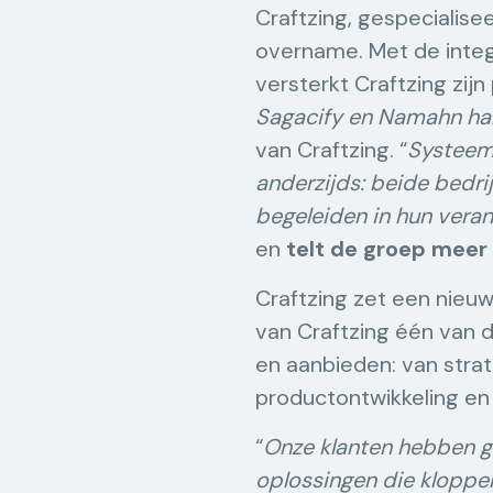
Craftzing, gespecialise
overname. Met de integ
versterkt Craftzing zijn
Sagacify en Namahn hal
van Craftzing. “
Systeemd
anderzijds: beide bedri
begeleiden in hun veran
en
telt de groep mee
Craftzing zet een nieuw
van Craftzing één van 
en aanbieden: van strat
productontwikkeling en
“
Onze klanten hebben g
oplossingen die kloppen