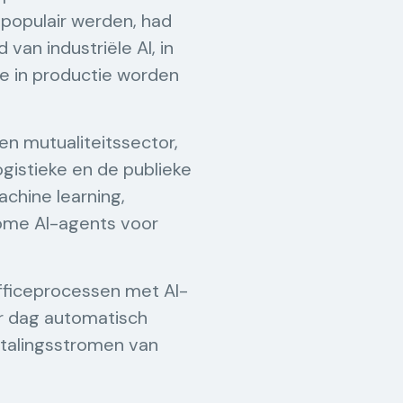
populair werden, had
van industriële AI, in
e in productie worden
en mutualiteitssector,
ogistieke en de publieke
chine learning,
nome AI-agents voor
fficeprocessen met AI-
r dag automatisch
etalingsstromen van