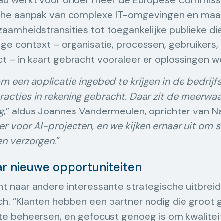
eau werkt voor onder meer de Europese Commissi
sche aanpak van complexe IT-omgevingen en maa
aamheidstransities tot toegankelijke publieke die
ige context – organisatie, processen, gebruikers
t – in kaart gebracht vooraleer er oplossingen
m een applicatie ingebed te krijgen in de bedrijfs
racties in rekening gebracht. Daar zit de meerwa
g
,” aldus Joannes Vandermeulen, oprichter van N
ker voor AI-projecten, en we kijken ernaar uit om
en verzorgen
.”
aar nieuwe opportuniteiten
 naar andere interessante strategische uitbreidi
ich. “Klanten hebben een partner nodig die groot
te beheersen, en gefocust genoeg is om kwalitei