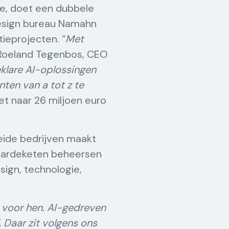
tie, doet een dubbele
design bureau Namahn
tieprojecten. “
Met
 Roeland Tegenbos, CEO
klare AI-oplossingen
nten van a tot z te
et naar 26 miljoen euro
beide bedrijven maakt
waardeketen beheersen
sign, technologie,
 voor hen. AI-gedreven
 Daar zit volgens ons