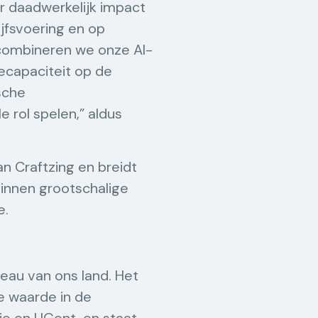
r daadwerkelijk impact
jfsvoering en op
 combineren we onze AI-
ecapaciteit op de
sche
 rol spelen,” aldus
n Craftzing en breidt
binnen grootschalige
e.
au van ons land. Het
e waarde in de