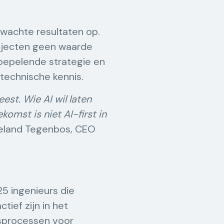
rwachte resultaten op.
rojecten geen waarde
oepelende strategie en
technische kennis.
est. Wie AI wil laten
omst is niet AI-first in
oeland Tegenbos, CEO
25 ingenieurs die
tief zijn in het
fsprocessen voor