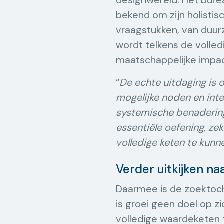
designwereld. Het bur
bekend om zijn holisti
vraagstukken, van duurz
wordt telkens de volled
maatschappelijke impac
“
De echte uitdaging is o
mogelijke noden en inte
systemische benaderin
essentiële oefening, ze
volledige keten te kunn
Verder uitkijken n
Daarmee is de zoektocht
is groei geen doel op z
volledige waardeketen 