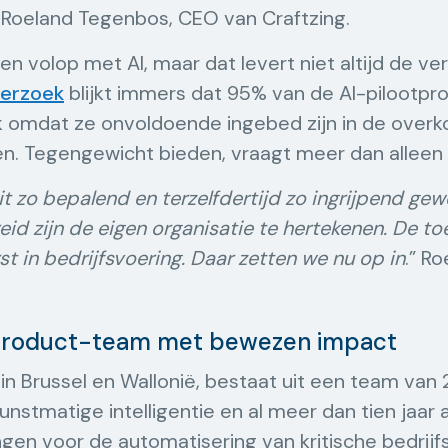
t Roeland Tegenbos, CEO van Craftzing.
n volop met AI, maar dat levert niet altijd de ve
derzoek
blijkt immers dat 95% van de AI-pilootp
k omdat ze onvoldoende ingebed zijn in de overk
en. Tegengewicht bieden, vraagt meer dan alleen 
t zo bepalend en terzelfdertijd zo ingrijpend gewe
d zijn de eigen organisatie te hertekenen. De toek
st in bedrijfsvoering. Daar zetten we nu op in
.” R
I product-team met bewezen impact
in Brussel en Wallonië, bestaat uit een team van 
unstmatige intelligentie en al meer dan tien jaar ac
gen voor de automatisering van kritische bedrij